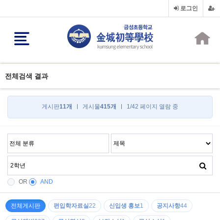
로그인
전체검색 결과
게시판
11개
게시물
415개
1/42 페이지 열람 중
OR
AND
전체게시판
편입학자료실
22
신입생 홍보
1
공지사항
44