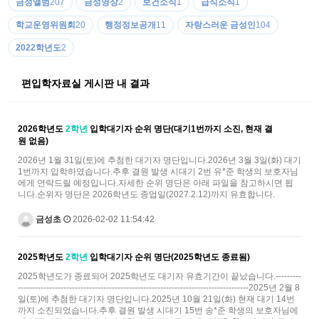
금성앨범
207
금성영상
2
보건소식
1
급식소식
1
학교운영위원회
20
행정정보공개
11
자랑스러운 금성인
104
2022학년도
2
편입학자료실 게시판 내 결과
2026학년도
2학년
입학대기자 순위 명단(대기1번까지 소진, 현재 결
원 없음)
2026년 1월 31일(토)에 추첨한 대기자 명단입니다.2026년 3월 3일(화) 대기
1번까지 입학하였습니다.추후 결원 발생 시대기 2번 유*준 학생의 보호자님
에게 연락드릴 예정입니다.자세한 순위 명단은 아래 파일을 참고하시면 됩
니다.순위자 명단은 2026학년도 종업일(2027.2.12)까지 유효합니다.
금성초
2026-02-02 11:54:42
2025학년도
2학년
입학대기자 순위 명단(2025학년도 종료됨)
2025학년도가 종료되어 2025학년도 대기자 유효기간이 끝났습니다.---------
---------------------------------------------------------------------------------2025년 2월 8
일(토)에 추첨한 대기자 명단입니다.2025년 10월 21일(화) 현재 대기 14번
까지 소진되었습니다.추후 결원 발생 시대기 15번 송*준 학생의 보호자님에