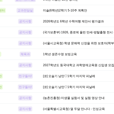
센터
교과전담실
미술(6학년)2학기 5-10주 계획안
공지사항
2026학년도 6학년 수학여행 제안서 평가결과
공지사항
(국가보훈부) 1926, 종로에 울린 만세-방탈출형 전시
공지사항
(서울시교육청) 학생 문해력 신장을 위한 보호자(학부
교
체육과
1학년 생존수영 보빙교육
공지사항
2027학년도 동국대학교 과학영재교육원 신입생 모
반
친구들아!
[코] 오슬기 낭만♡1학기 마지막 피날레
반
친구들아!
[코] 오슬기 낭만♡1학기 마지막 피날레
공지사항
(농촌진흥청) 미생물 실험서 및 실험 영상 안내
공지사항
(서울특별시교육청) 열 두달 만나다 - 인성교육