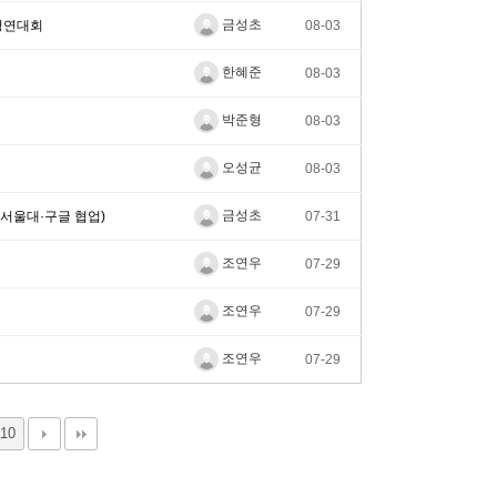
금성초
 경연대회
08-03
한혜준
08-03
박준형
08-03
오성균
08-03
금성초
 서울대·구글 협업)
07-31
조연우
07-29
조연우
07-29
조연우
07-29
10