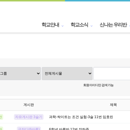
학교안내
학교소식
신나는 우리반
회원 아이디만 검색 가능
게시판
제목
반
자유게시판 3슬기
과학-싹이트는 조건 실험-3슬 11번 임효린
반
금잔디(6바름)
6학년 바름반 12번 장하준