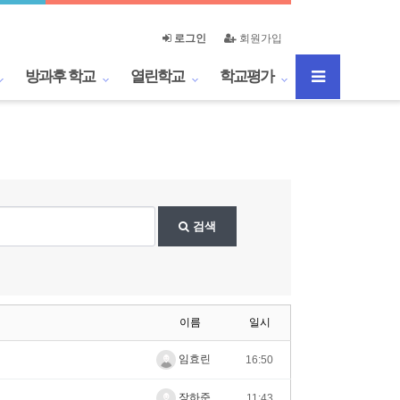
로그인
회원가입
방과후 학교
열린학교
학교평가
검색
이름
일시
임효린
16:50
장하준
11:43