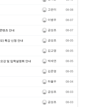
고은미
08-08
이병우
08-07
금성초
 콘텐츠 안내
08-07
금성초
모) 특강 신청 안내
08-05
김교영
08-05
박세연
집요강 및 입학설명회 안내
08-05
김준영
08-05
하율우
08-04
금성초
08-03
금성초
08-03