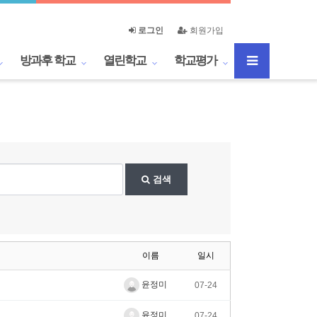
로그인
회원가입
방과후 학교
열린학교
학교평가
검색
이름
일시
윤정미
07-24
윤정미
07-24