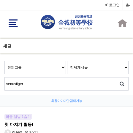
로그인
새글
회원 아이디만 검색 가능
학급 앨범 1슬기
첫 다지기 활동!
김유경
07-21