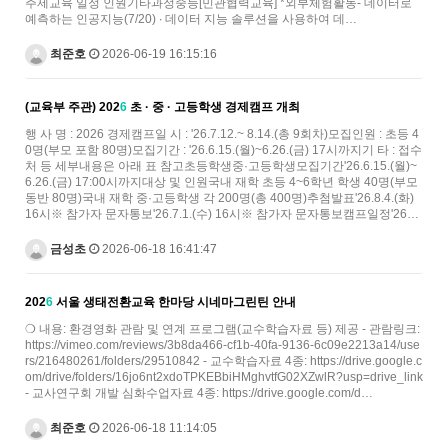
주제교육 일정 인원기타과정중등[민관협력교육] *외부체험활동- 데이터로
예측하는 인공지능(7/20) ∙ 데이터 지능 솔루션을 사용하여 데…
최준호
2026-06-19 16:15:16
(교육부 주관) 202
6
초 · 중 · 고등학생 경제캠프 개최
행 사 명 : 2026 경제캠프일 시 : '26.7.12.~ 8.14.(총 9회차)모집인원 : 초등 4
0명(부모 포함 80명)모집기간 : '26.6.15.(월)~6.26.(금) 17시까지기 타 : 접수
처 등 세부내용은 아래 표 참고초등학생중·고등학생모집기간'26.6.15.(월)~
6.26.(금) 17:00시까지대상 및 인원국내 재학 초등 4~6학년 학생 40명(부모
동반 80명)국내 재학 중·고등학생 각 200명(총 400명)추첨발표'26.8.4.(화)
16시※ 참가자 문자통보'26.7.1.(수) 16시※ 참가자 문자통보캠프일정'26…
금성초
2026-06-18 16:41:47
202
6
서울 생태전환교육 한마당 시네마그린틴 안내
❍ 내용: 환경영화 관람 및 연계 프로그램(교수학습자료 등) 제공 - 관람링크:
https://vimeo.com/reviews/3b8da466-cf1b-40fa-9136-6c09e2213a14/use
rs/216480261/folders/29510842 - 교수학습자료 4종: https://drive.google.c
om/drive/folders/16jo6nt2xdoTPKEBbiHMghvtfG02XZwlR?usp=drive_link
- 교사연구회 개발 심화수업자료 4종: https://drive.google.com/d…
최준호
2026-06-18 11:14:05