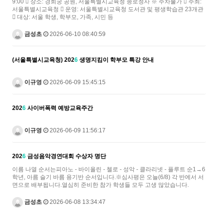
9:00  장소: 경희궁 공원, 서울특별시교육청 종로청사 ※ 주차불가  주최:
서울특별시교육청  운영: 서울특별시교육청 도서관 및 평생학습관 23개관
 대상: 서울 학생, 학부모, 가족, 시민 등
금성초
2026-06-10 08:40:59
(서울특별시교육청) 202
6
생명지킴이 학부모 특강 안내
이규영
2026-06-09 15:45:15
202
6
사이버폭력 예방교육주간
이규영
2026-06-09 11:56:17
202
6
금성음악경연대회 수상자 명단
이름 나열 순서는피아노 - 바이올린 - 첼로 - 성악 - 클라리넷 - 플루트 순1→6
학년, 아름 슬기 바름 용기반 순서입니다.※심사평은 오늘(6/8) 각 반에서 서
면으로 배부됩니다.열심히 준비한 참가 학생들 모두 고생 많았습니다.
금성초
2026-06-08 13:34:47