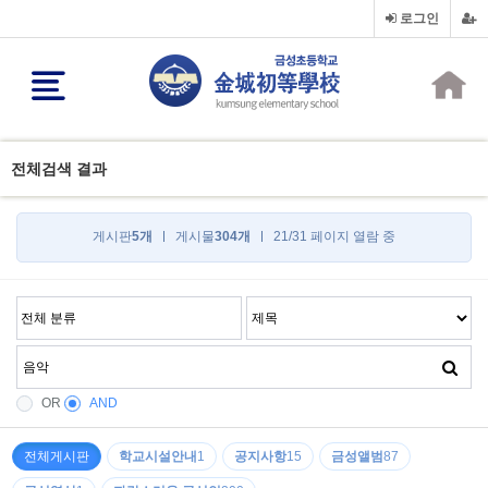
로그인
전체검색 결과
게시판
5개
게시물
304개
21/31 페이지 열람 중
OR
AND
전체게시판
학교시설안내
1
공지사항
15
금성앨범
87