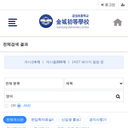
로그인
전체검색 결과
게시판
6개
게시물
269개
14/27 페이지 열람 중
OR
AND
전체게시판
편입학자료실
8
신입생 홍보
2
공지사항
26