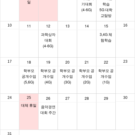
일
기대회
학습
(4-6G)
5G 대학
교탐방
10
11
12
13
14
15
16
과학상자
3,4G 체
대회
험학습
(4-6G)
17
18
19
20
21
22
23
학부모
학부모 공
학부모 공
학부모 공
학부모 공
공개수업
개수업
개수업
개수업
개수업
(5,6G)
(4G)
(3G)
(2G)
(1G)
24
25
26
27
28
29
30
대체 휴일
음악경연
대회 주간
31