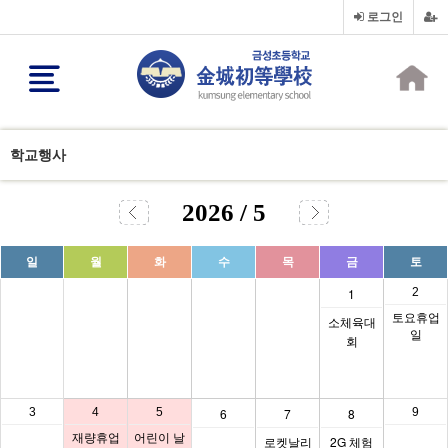
로그인
학교행사
2026 / 5
일
월
화
수
목
금
토
1
2
토요휴업
소체육대
일
회
3
4
5
6
7
8
9
재량휴업
어린이 날
로켓날리
2G 체험