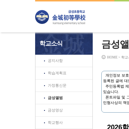
하위분류
하위분류
하위분류
금성앨
학교소식
HOME > 학
공지사항
학습계획표
개인정보 보호법
등록된 글에 대
가정통신문
주민등록법 제3
있습니다.
폰트파일 및 그
금성앨범
민형사상의 책임
금성영상
학교행사
2026