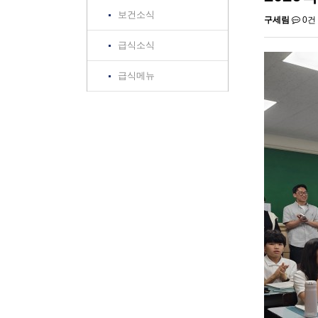
보건소식
구세림
0건
급식소식
급식메뉴