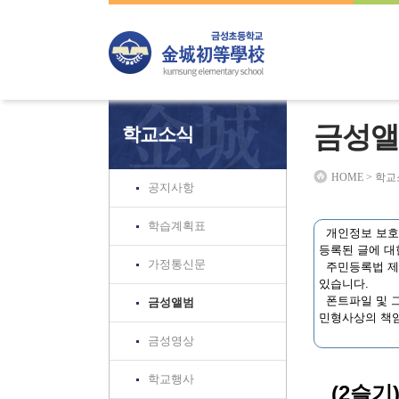
하위분류
하위분류
하위분류
금성앨
학교소식
HOME > 학
공지사항
학습계획표
개인정보 보호법
등록된 글에 대
가정통신문
주민등록법 제3
있습니다.
폰트파일 및 그
금성앨범
민형사상의 책임
금성영상
학교행사
(2슬기