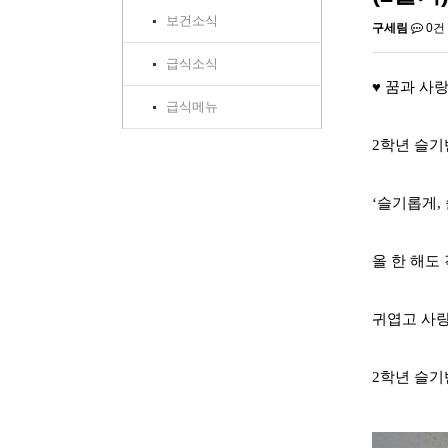
보건소식
구세림
0건
급식소식
♥ 꿈과 사
급식메뉴
2학년 슬기
‘슬기롭게,
올 한 해도
귀엽고 사랑
2학년 슬기