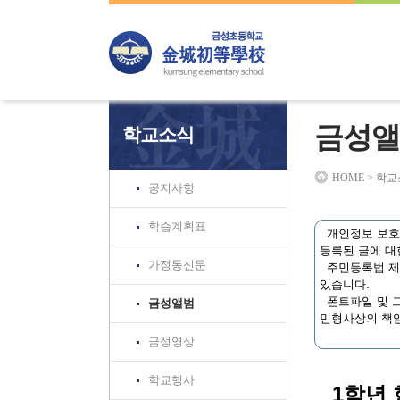
하위분류
하위분류
하위분류
금성앨
학교소식
HOME > 학
공지사항
학습계획표
개인정보 보호법
등록된 글에 대
가정통신문
주민등록법 제3
있습니다.
폰트파일 및 그
금성앨범
민형사상의 책임
금성영상
학교행사
1학년