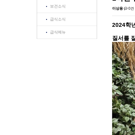
보건소식
이상용
0건
급식소식
2024
급식메뉴
질서를 