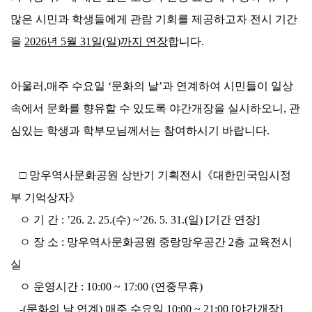
많은 시민과 학생들에게 관람 기회를 제공하고자 전시 기간
을
2026
년
5
월
31
일
(
일
)
까지 연장
합니다
.
아울러
,
매주 수요일
‘
문화의 날
’
과 연계하여 시민들이 일상
속에서 문화를 향유할 수 있도록 야간개장을 실시하오니
,
관
심있는 학생과 학부모님께서는 참여하시기 바랍니다
.
□
망우역사문화공원 상반기 기획전시
《
대한민국임시정
부 기억상자
》
ㅇ 기 간
: ’26. 2. 25.(
수
) ~’26. 5. 31.(
일
) [
기간 연장
]
ㅇ 장 소
:
망우역사문화공원 중랑망우공간
2
층 교육전시
실
ㅇ 운영시간
: 10:00 ~ 17:00 (
연중무휴
)
-(
문화의 날 연계
)
매주 수요일
10:00 ~ 21:00 [
야간개장
]