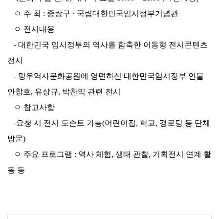
ㅇ 주 최
:
중랑구
·
국립대한민국임시정부기념관
ㅇ 전시내용
-
대한민국 임시정부의 역사를 함축한 이동형 전시콘텐츠
전시
-
망우역사문화공원에 영면하신 대한민국임시정부 인물
안창호
,
유상규
,
박찬익 관련 전시
ㅇ 참고사항
-
요청 시 전시 도슨트 가능
(
어린이집
,
학교
,
경로당 등 단체
방문
)
ㅇ 주요 프로그램
:
역사 체험
,
생태 관찰
,
기획전시 연계 활
동 등