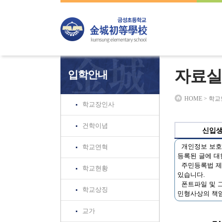
하위분류
하위분류
하위분류
자료실
입학안내
HOME > 학
학교장인사
건학이념
신입
개인정보 보호법
학교연혁
등록된 글에 대
주민등록법 제3
학교현황
있습니다.
폰트파일 및 그
학교상징
민형사상의 책임
교가