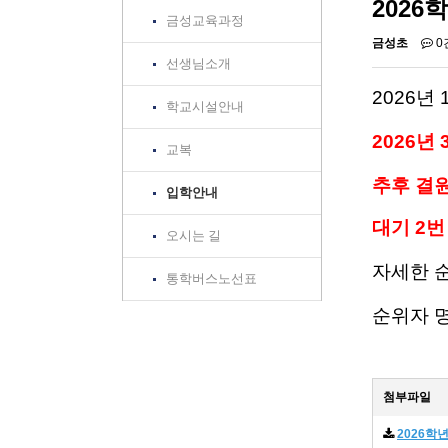
2026
금성교육과정
금성초
0
선생님소개
2026년
학교시설안내
2026년
교복
추후 결
입학안내
대기 2번
오시는 길
자세한 
통학버스노선표
순위자 명
첨부파일
2026학