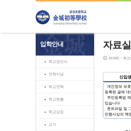
하위분류
하위분류
하위분류
자료실
입학안내
HOME > 학
학교장인사
건학이념
신입
개인정보 보호법
학교연혁
등록된 글에 대
주민등록법 제3
학교현황
있습니다.
폰트파일 및 그
학교상징
민형사상의 책임
교가