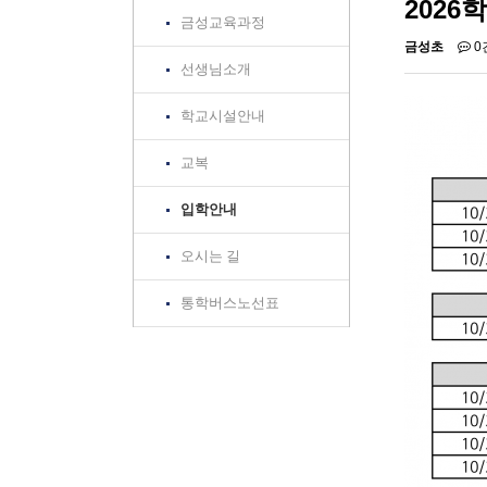
2026
금성교육과정
금성초
0
선생님소개
학교시설안내
교복
입학안내
오시는 길
통학버스노선표