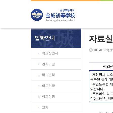
하위분류
하위분류
하위분류
자료실
입학안내
HOME > 학
학교장인사
건학이념
신입
개인정보 보호법
학교연혁
등록된 글에 대
주민등록법 제3
학교현황
있습니다.
폰트파일 및 그
학교상징
민형사상의 책임
교가