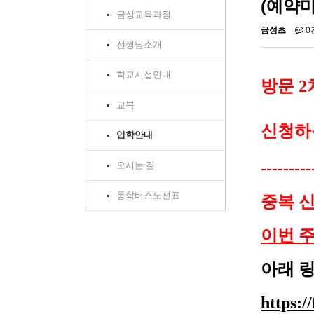
(예약마
금성교육과정
금성초
0
선생님소개
학교시설안내
방문 
교복
신청하
입학안내
---------
오시는 길
통학버스노선표
중복 신
이번 주
아래 
https: