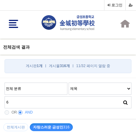
로그인
전체검색 결과
게시판
1개
게시물
316개
11/32 페이지 열람 중
OR
AND
전체게시판
자랑스러운 금성인
316