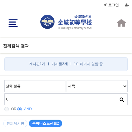
로그인
전체검색 결과
게시판
1개
게시물
2개
1/1 페이지 열람 중
OR
AND
전체게시판
통학버스노선표
2