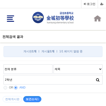
로그인
전체검색 결과
게시판
1개
게시물
1개
1/1 페이지 열람 중
OR
AND
전체게시판
보건소식
1