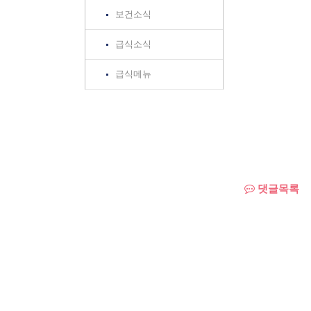
보건소식
급식소식
급식메뉴
댓글목록