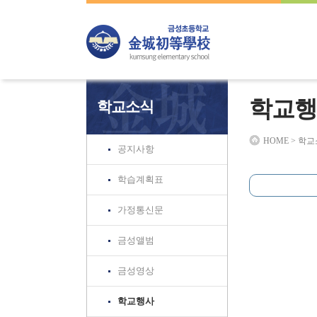
하위분류
하위분류
하위분류
학교행
학교소식
HOME > 학
공지사항
학습계획표
가정통신문
금성앨범
금성영상
학교행사