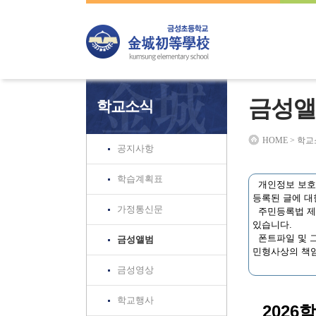
하위분류
하위분류
하위분류
금성앨
학교소식
HOME > 학
공지사항
학습계획표
개인정보 보호법
등록된 글에 대
가정통신문
주민등록법 제3
있습니다.
폰트파일 및 그
금성앨범
민형사상의 책임
금성영상
학교행사
2026