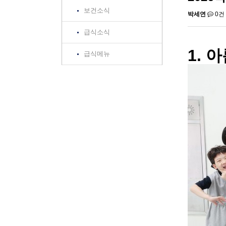
보건소식
박세연
0건
급식소식
1. 
급식메뉴