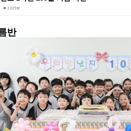
1,025회
아름반