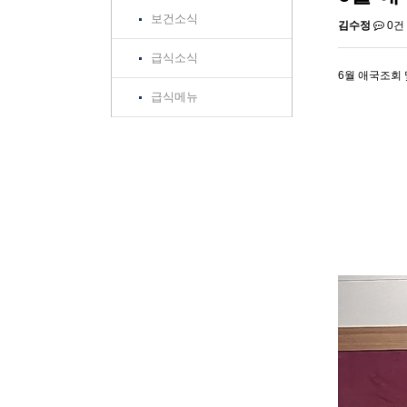
보건소식
김수정
0건
급식소식
6월 애국조회
급식메뉴