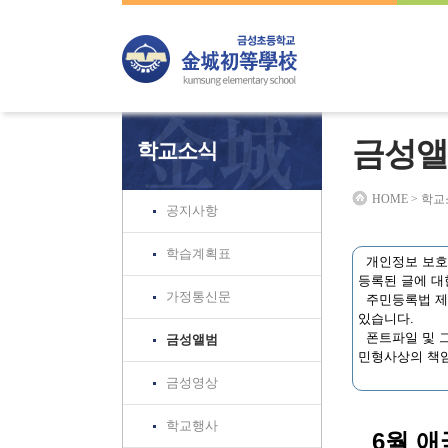
하위분류
하위분류
하위분류
금성앨
학교소식
HOME > 학
공지사항
학습계획표
개인정보 보호법
등록된 글에 대
가정통신문
주민등록법 제3
있습니다.
폰트파일 및 그
금성앨범
민형사상의 책임
금성영상
학교행사
6월 