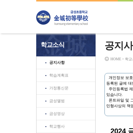
하위분류
하위분류
하위분류
공지사
학교소식
HOME > 학
공지사항
학습계획표
개인정보 보호법
등록된 글에 대
가정통신문
주민등록법 제3
있습니다.
폰트파일 및 그
금성앨범
민형사상의 책임
금성영상
학교행사
202