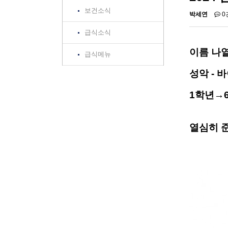
보건소식
박세연
0
급식소식
이름 나
급식메뉴
성악 - 
1학년→6
열심히 