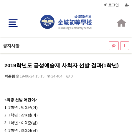
로그인
공지사항
2019학년도 금성예술제 사회자 선발 결과(1학년)
박준형
19-06-24 15:15
24,404
0
본문
<
최종 선발 어린이
>
1. 1
학년
:
박X윤
(
여
)
2. 1
학년
:
강X람
(
여
)
3. 1
학년
:
이X준
(
남
)
4. 1
학년
:
조X성
(
남
)