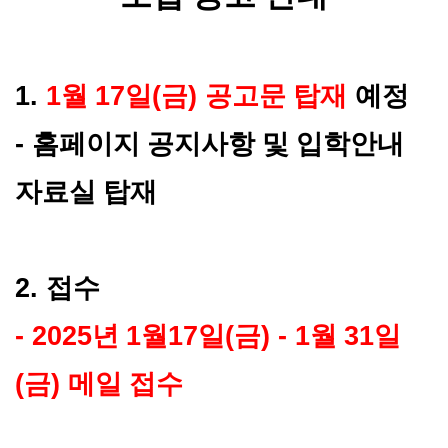
1.
1
월
17
일
(
금
)
공고문 탑재
예정
-
홈페이지 공지사항 및 입학안내
자료실 탑재
2.
접수
- 2025
년
1
월
17
일
(
금
) - 1
월
31
일
(
금
)
메일 접수